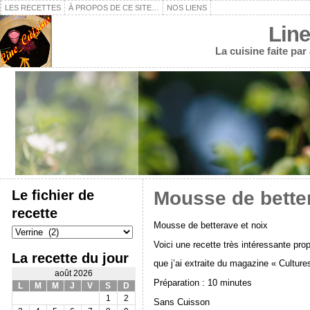
LES RECETTES
À PROPOS DE CE SITE…
NOS LIENS
Line
La cuisine faite pa
Le fichier de
Mousse de better
recette
Mousse de betterave et noix
Le
fichier
Voici une recette très intéressante p
de
La recette du jour
recette
que j’ai extraite du magazine « Cultur
août 2026
Préparation : 10 minutes
L
M
M
J
V
S
D
1
2
Sans Cuisson