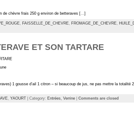
in de chèvre frais 250 g environ de betteraves […]
VE_ROUGE
,
FAISSELLE_DE_CHEVRE
,
FROMAGE_DE_CHEVRE
,
HUILE_
ERAVE ET SON TARTARE
ARTARE
cune
raves) 1 gousse d’ail 1 citron – si beaucoup de jus, ne pas mettre la totalité 
AVE
,
YAOURT
| Category:
Entrées,
Verrine
|
Comments are closed