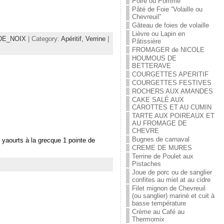
Poire ou Pomme
Pâté de Foie “Volaille ou
Chevreuil”
Gâteau de foies de volaille
Lièvre ou Lapin en
DE_NOIX
| Category:
Apéritif,
Verrine
|
Pâtissière
FROMAGER de NICOLE
HOUMOUS DE
BETTERAVE
COURGETTES APERITIF
COURGETTES FESTIVES
ROCHERS AUX AMANDES
CAKE SALÉ AUX
CAROTTES ET AU CUMIN
TARTE AUX POIREAUX ET
AU FROMAGE DE
CHEVRE
Bugnes de carnaval
2 yaourts à la grecque 1 pointe de
CREME DE MURES
Terrine de Poulet aux
Pistaches
Joue de porc ou de sanglier
confites au miel at au cidre
Filet mignon de Chevreuil
(ou sanglier) mariné et cuit à
basse température
Crème au Café au
Thermomix