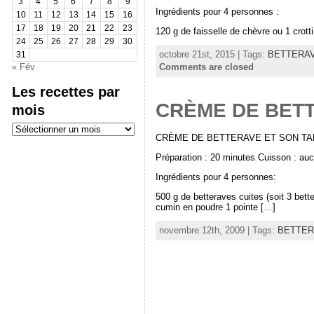
3
4
5
6
7
8
9
Ingrédients pour 4 personnes :
10
11
12
13
14
15
16
17
18
19
20
21
22
23
120 g de faisselle de chèvre ou 1 crott
24
25
26
27
28
29
30
octobre 21st, 2015 | Tags:
BETTERA
31
« Fév
Comments are closed
Les recettes par
CRÈME DE BETT
mois
Les
recettes
CRÈME DE BETTERAVE ET SON T
par
mois
Préparation : 20 minutes Cuisson : au
Ingrédients pour 4 personnes:
500 g de betteraves cuites (soit 3 bette
cumin en poudre 1 pointe […]
novembre 12th, 2009 | Tags:
BETTER