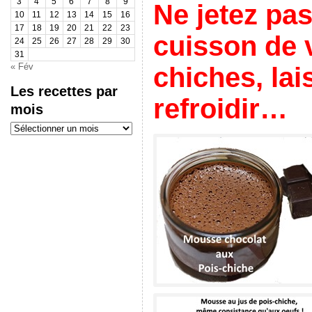
3
4
5
6
7
8
9
Ne jetez pas
10
11
12
13
14
15
16
17
18
19
20
21
22
23
cuisson de 
24
25
26
27
28
29
30
31
« Fév
chiches, lai
Les recettes par
refroidir…
mois
Les
recettes
par
mois