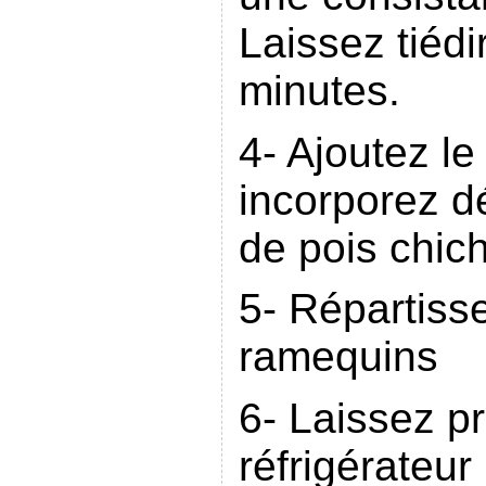
Laissez tiéd
minutes.
4- Ajoutez le
incorporez dé
de pois chic
5- Répartiss
ramequins
6- Laissez p
réfrigérateu