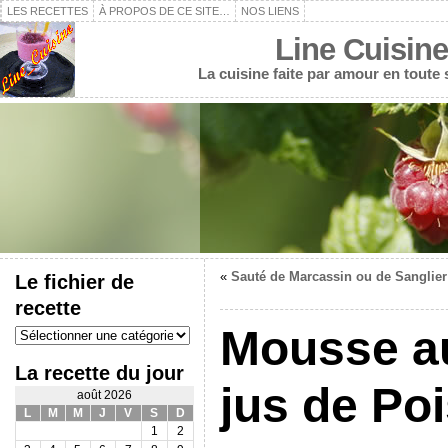
LES RECETTES
À PROPOS DE CE SITE…
NOS LIENS
Line Cuisine
La cuisine faite par amour en toute
«
Sauté de Marcassin ou de Sanglier
Le fichier de
recette
Le
Mousse au
fichier
de
La recette du jour
recette
jus de Po
août 2026
L
M
M
J
V
S
D
1
2