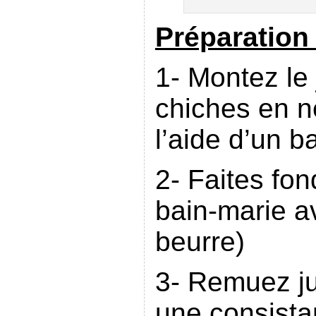
Préparation 
1- Montez le 
chiches en n
l’aide d’un ba
2- Faites fon
bain-marie av
beurre)
3- Remuez jus
une consist