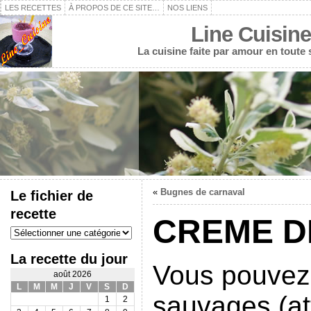
LES RECETTES
À PROPOS DE CE SITE…
NOS LIENS
Line Cuisine
La cuisine faite par amour en toute
«
Bugnes de carnaval
Le fichier de
recette
CREME D
Le
fichier
de
La recette du jour
recette
Vous pouvez 
août 2026
L
M
M
J
V
S
D
sauvages (at
1
2