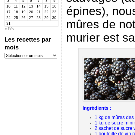
3
4
5
6
7
8
9
épines), nous
10
11
12
13
14
15
16
17
18
19
20
21
22
23
24
25
26
27
28
29
30
mûres de notr
31
« Fév
murier est s
Les recettes par
mois
Les
recettes
par
mois
Ingrédients :
1 kg de mûres des 
1 kg de sucre mini
2 sachet de sucre v
1 bouteille de vin 