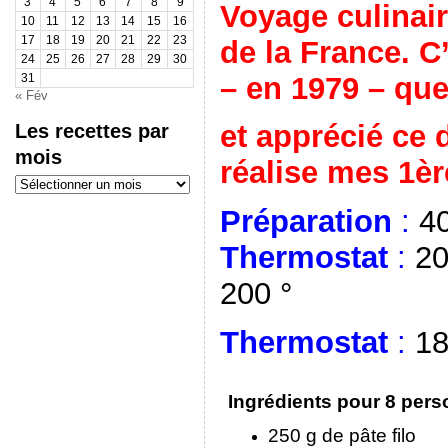
3
4
5
6
7
8
9
Voyage culinair
10
11
12
13
14
15
16
17
18
19
20
21
22
23
de la France. C
24
25
26
27
28
29
30
– en 1979 – que
31
« Fév
Les recettes par
et apprécié ce d
mois
réalise mes 1èr
Les
recettes
par
Préparation
:
40
mois
Thermostat
:
20
200 °
Thermostat
:
18
Ingrédients pour 8 pers
250 g de pâte filo