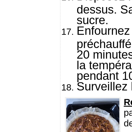
dessus. S
sucre.
Enfournez 
préchauffé
20 minute
la tempéra
pendant 1
Surveillez 
R
pa
de