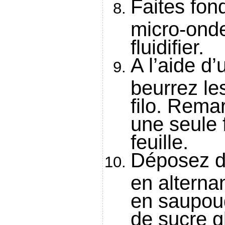
Faites fon
micro-onde
fluidifier.
A l’aide d’
beurrez les
filo. Remar
une seule
feuille.
Déposez da
en alterna
en saupou
de sucre g