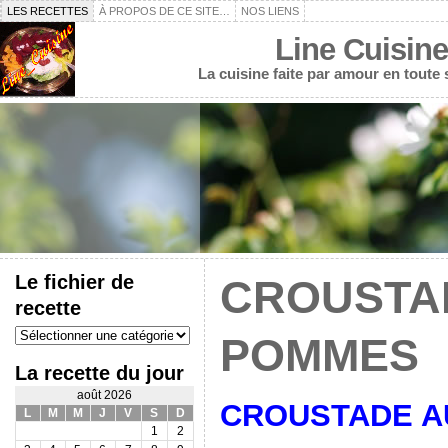
LES RECETTES
À PROPOS DE CE SITE…
NOS LIENS
Line Cuisine
La cuisine faite par amour en toute
Le fichier de
CROUSTA
recette
Le
POMMES
fichier
de
La recette du jour
recette
août 2026
CROUSTADE A
L
M
M
J
V
S
D
1
2