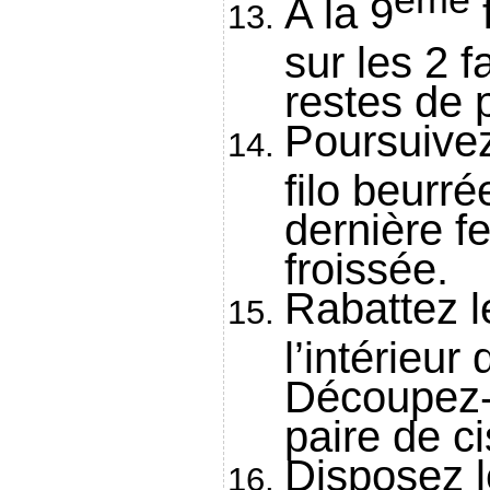
A la 9
f
sur les 2 
restes de
Poursuivez
filo beurré
dernière fe
froissée.
Rabattez l
l’intérieur
Découpez-l
paire de c
Disposez l