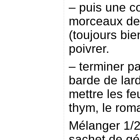
– puis une c
morceaux de 
(toujours bie
poivrer.
– terminer p
barde de lard
mettre les feu
thym, le rom
Mélanger 1/2 
sachet de gél