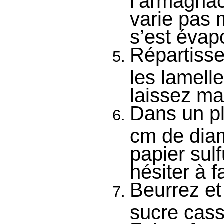
varie pas m
s’est évap
Répartisse
les lamell
laissez ma
Dans un pl
cm de diam
papier sul
hésiter à f
Beurrez e
sucre cas