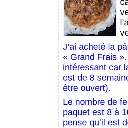
ca
ve
l’
v
J’ai acheté la pâ
« Grand Frais ».
intéressant car 
est de 8 semain
être ouvert).
Le nombre de feu
paquet est 8 à 10
pense qu’il est d