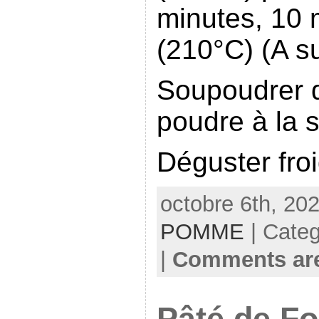
minutes, 10 
(210°C) (A su
Soupoudrer 
poudre à la s
Déguster fro
octobre 6th, 20
POMME
| Cate
|
Comments are
Pâté de Fo