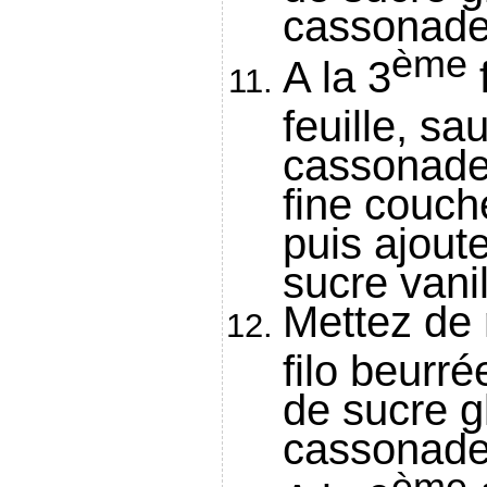
cassonade
ème
A la 3
f
feuille, s
cassonade
fine couc
puis ajout
sucre vanil
Mettez de 
filo beurr
de sucre g
cassonade
ème