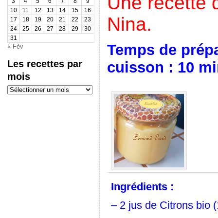
Une recette d
3
4
5
6
7
8
9
10
11
12
13
14
15
16
Nina.
17
18
19
20
21
22
23
24
25
26
27
28
29
30
31
Temps de prépa
« Fév
Les recettes par
cuisson : 10 m
mois
Les
recettes
par
mois
Ingrédients :
– 2 jus de Citrons bio (