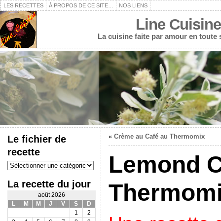
LES RECETTES
À PROPOS DE CE SITE…
NOS LIENS
Line Cuisine
La cuisine faite par amour en toute
«
Crème au Café au Thermomix
Le fichier de
recette
Lemond C
Le
fichier
de
La recette du jour
Thermom
recette
août 2026
L
M
M
J
V
S
D
1
2