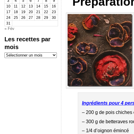
Préparation
3
4
5
6
7
8
9
10
11
12
13
14
15
16
17
18
19
20
21
22
23
24
25
26
27
28
29
30
31
« Fév
Les recettes par
mois
Les
recettes
par
mois
Ingrédients pour 4 pe
– 200 g de pois chiches 
– 300 g de betteraves ro
– 1/4 d’oignon émincé