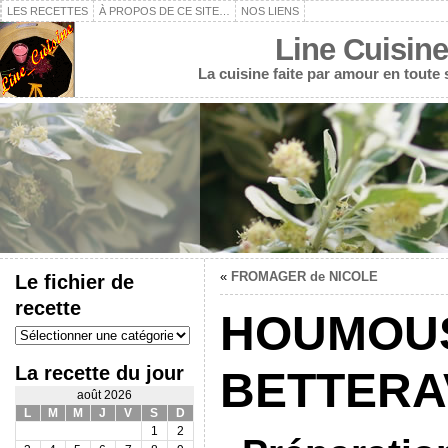
LES RECETTES
À PROPOS DE CE SITE…
NOS LIENS
Line Cuisine
La cuisine faite par amour en toute
«
FROMAGER de NICOLE
Le fichier de
recette
HOUMOU
Le
fichier
de
La recette du jour
BETTERA
recette
août 2026
L
M
M
J
V
S
D
1
2