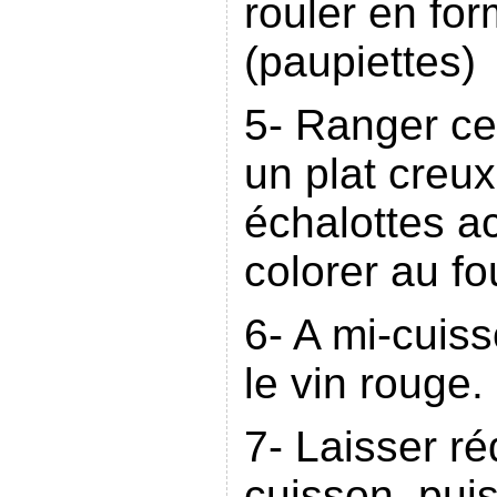
rouler en fo
(paupiettes)
5- Ranger ce
un plat creu
échalottes ac
colorer au fo
6- A mi-cuiss
le vin rouge.
7- Laisser ré
cuisson, puis