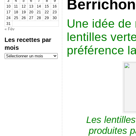
Berricho
3
4
5
6
7
8
9
10
11
12
13
14
15
16
17
18
19
20
21
22
23
24
25
26
27
28
29
30
Une idée de 
31
« Fév
lentilles ver
Les recettes par
préférence la
mois
Les
recettes
par
mois
Les lentille
produites p