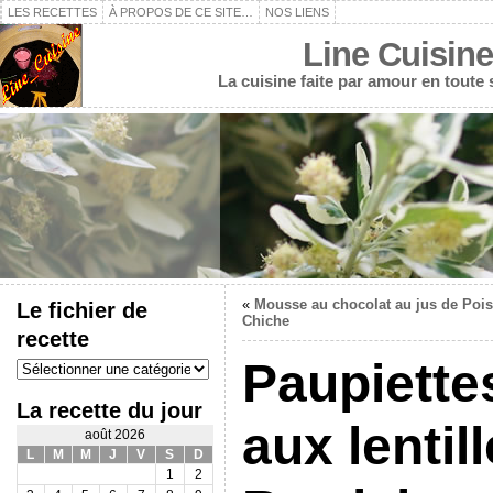
LES RECETTES
À PROPOS DE CE SITE…
NOS LIENS
Line Cuisine
La cuisine faite par amour en toute
«
Mousse au chocolat au jus de Pois
Le fichier de
Chiche
recette
Le
Paupiette
fichier
de
La recette du jour
recette
aux lentil
août 2026
L
M
M
J
V
S
D
1
2