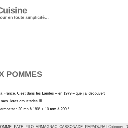
Cuisine
mour en toute simplicité…
X POMMES
la France. C’est dans les Landes – en 1979 – que j’ai découvert
e mes 1ères croustades !!!
hermostat : 20 mn à 180° + 10 mm à 200 °
OMME; PATE_FILO; ARMAGNAC; CASSONADE
,
RAPADURA
| Category:
D