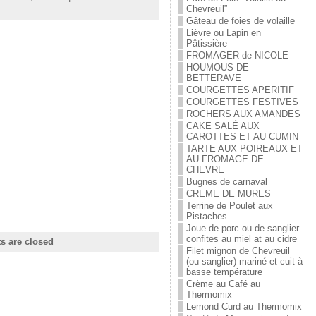
Chevreuil”
Gâteau de foies de volaille
Lièvre ou Lapin en
Pâtissière
FROMAGER de NICOLE
HOUMOUS DE
BETTERAVE
COURGETTES APERITIF
COURGETTES FESTIVES
ROCHERS AUX AMANDES
CAKE SALÉ AUX
CAROTTES ET AU CUMIN
TARTE AUX POIREAUX ET
AU FROMAGE DE
CHEVRE
Bugnes de carnaval
CREME DE MURES
Terrine de Poulet aux
Pistaches
Joue de porc ou de sanglier
confites au miel at au cidre
 are closed
Filet mignon de Chevreuil
(ou sanglier) mariné et cuit à
basse température
Crème au Café au
Thermomix
Lemond Curd au Thermomix