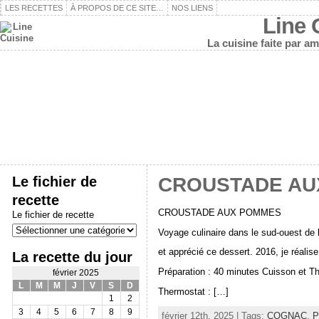
LES RECETTES
À PROPOS DE CE SITE…
NOS LIENS
Line 
La cuisine faite par a
Le fichier de
CROUSTADE AU
recette
CROUSTADE AUX POMMES
Le fichier de recette
Voyage culinaire dans le sud-ouest de 
et apprécié ce dessert. 2016, je réalis
La recette du jour
Préparation : 40 minutes Cuisson et T
février 2025
L
M
M
J
V
S
D
Thermostat : […]
1
2
3
4
5
6
7
8
9
février 12th, 2025 | Tags:
COGNAC
,
P