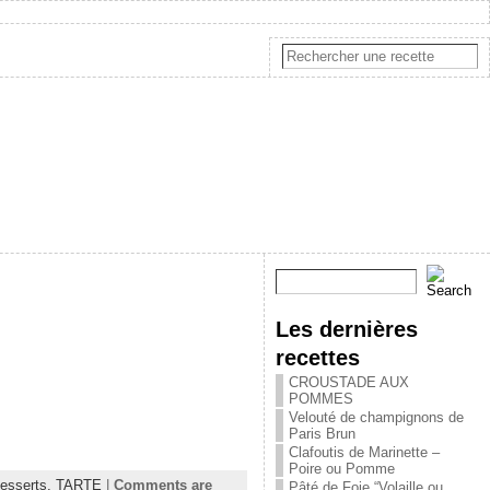
Les dernières
recettes
CROUSTADE AUX
POMMES
Velouté de champignons de
Paris Brun
Clafoutis de Marinette –
Poire ou Pomme
esserts,
TARTE
|
Comments are
Pâté de Foie “Volaille ou