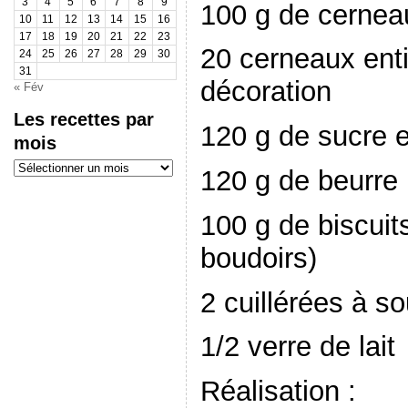
3
4
5
6
7
8
9
100 g de cernea
10
11
12
13
14
15
16
17
18
19
20
21
22
23
20 cerneaux enti
24
25
26
27
28
29
30
31
décoration
« Fév
Les recettes par
120 g de sucre 
mois
Les
120 g de beurre
recettes
par
mois
100 g de biscuit
boudoirs)
2 cuillérées à s
1/2 verre de lait
Réalisation :