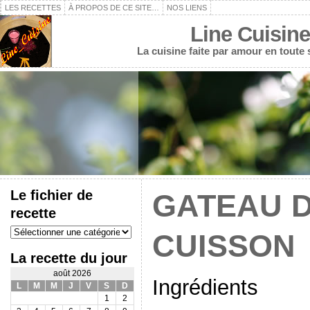
LES RECETTES
À PROPOS DE CE SITE…
NOS LIENS
Line Cuisine
La cuisine faite par amour en toute
Le fichier de
GATEAU D
recette
Le
CUISSON
fichier
de
La recette du jour
recette
août 2026
Ingrédients
L
M
M
J
V
S
D
1
2