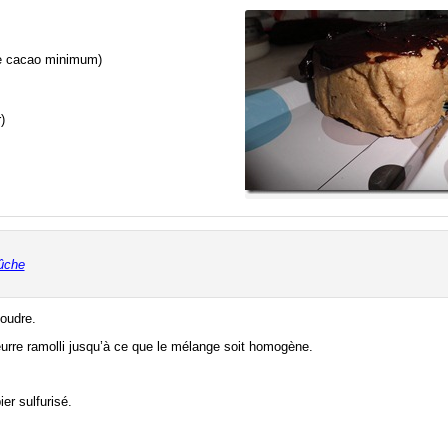
de cacao minimum)
)
bûche
poudre.
eurre ramolli jusqu’à ce que le mélange soit homogène.
er sulfurisé.