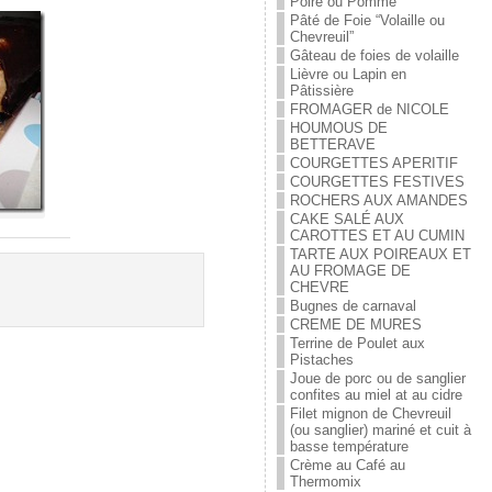
Poire ou Pomme
Pâté de Foie “Volaille ou
Chevreuil”
Gâteau de foies de volaille
Lièvre ou Lapin en
Pâtissière
FROMAGER de NICOLE
HOUMOUS DE
BETTERAVE
COURGETTES APERITIF
COURGETTES FESTIVES
ROCHERS AUX AMANDES
CAKE SALÉ AUX
CAROTTES ET AU CUMIN
TARTE AUX POIREAUX ET
AU FROMAGE DE
CHEVRE
Bugnes de carnaval
CREME DE MURES
Terrine de Poulet aux
Pistaches
Joue de porc ou de sanglier
confites au miel at au cidre
Filet mignon de Chevreuil
(ou sanglier) mariné et cuit à
basse température
Crème au Café au
Thermomix