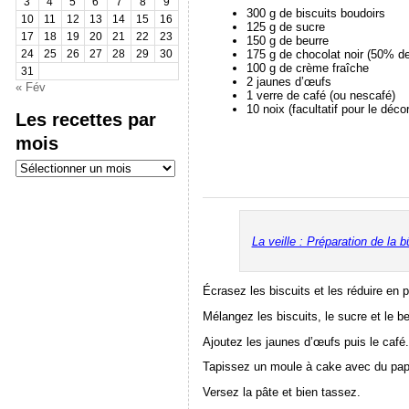
3
4
5
6
7
8
9
300 g de biscuits boudoirs
10
11
12
13
14
15
16
125 g de sucre
17
18
19
20
21
22
23
150 g de beurre
175 g de chocolat noir (50% 
24
25
26
27
28
29
30
100 g de crème fraîche
31
2 jaunes d’œufs
« Fév
1 verre de café (ou nescafé)
10 noix (facultatif pour le décor
Les recettes par
mois
Les
recettes
par
mois
La veille : Préparation de la 
Écrasez les biscuits et les réduire en 
Mélangez les biscuits, le sucre et le b
Ajoutez les jaunes d’œufs puis le café.
Tapissez un moule à cake avec du papi
Versez la pâte et bien tassez.