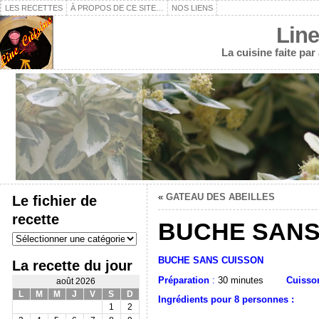
LES RECETTES
À PROPOS DE CE SITE…
NOS LIENS
Line
La cuisine faite pa
«
GATEAU DES ABEILLES
Le fichier de
recette
BUCHE SANS
Le
fichier
de
BUCHE SANS CUISSON
La recette du jour
recette
Préparation
:
30 minutes
Cuisso
août 2026
L
M
M
J
V
S
D
Ingrédients pour 8 personnes :
1
2