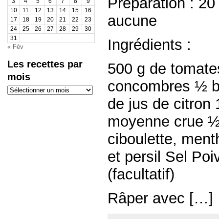
Préparation : 20
3
4
5
6
7
8
9
10
11
12
13
14
15
16
aucune
17
18
19
20
21
22
23
24
25
26
27
28
29
30
31
Ingrédients :
« Fév
Les recettes par
500 g de tomate
mois
concombres ½ bol
Les
recettes
de jus de citron
par
mois
moyenne crue ½ 
ciboulette, ment
et persil Sel Po
(facultatif)
Râper avec […]