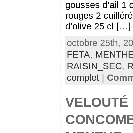
gousses d’ail 1 
rouges 2 cuilléré
d’olive 25 cl […]
octobre 25th, 2
FETA
,
MENTH
RAISIN_SEC
,
R
complet
|
Comme
VELOUTÉ
CONCOMB