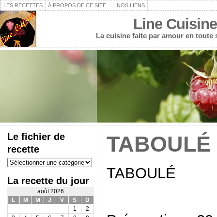
LES RECETTES
À PROPOS DE CE SITE…
NOS LIENS
Line Cuisine
La cuisine faite par amour en toute
Le fichier de
TABOULÉ
recette
Le
fichier
TABOULÉ
de
La recette du jour
recette
août 2026
L
M
M
J
V
S
D
1
2