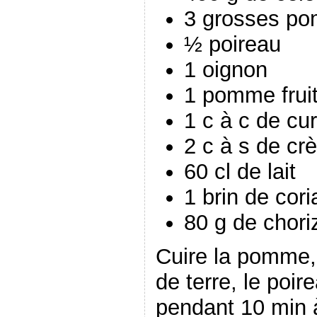
3 grosses po
½ poireau
1 oignon
1 pomme frui
1 c à c de cur
2 c à s de cr
60 cl de lait
1 brin de cor
80 g de choriz
Cuire la pomme,
de terre, le poi
pendant 10 min à