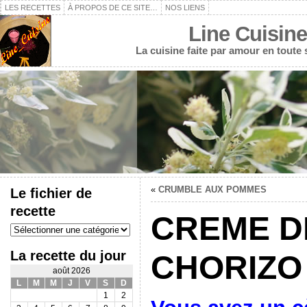
LES RECETTES
À PROPOS DE CE SITE…
NOS LIENS
Line Cuisine
La cuisine faite par amour en toute
«
CRUMBLE AUX POMMES
Le fichier de
recette
CREME D
Le
fichier
de
La recette du jour
CHORIZO
recette
août 2026
L
M
M
J
V
S
D
1
2