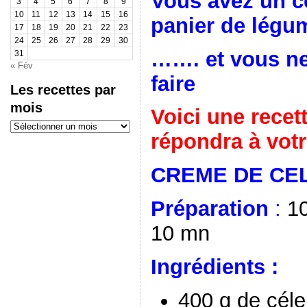
Vous avez un cè
3
4
5
6
7
8
9
10
11
12
13
14
15
16
panier de lég
17
18
19
20
21
22
23
24
25
26
27
28
29
30
……. et vous ne
31
« Fév
faire
Les recettes par
mois
Voici une recet
Les
recettes
répondra à votr
par
mois
CREME DE CEL
Préparation
:
10
10 mn
Ingrédients :
400 g de céle