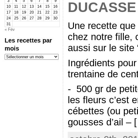
3
4
5
6
7
8
9
DUCASSE
10
11
12
13
14
15
16
17
18
19
20
21
22
23
24
25
26
27
28
29
30
Une recette que
31
« Fév
chez notre fille,
Les recettes par
aussi sur le site
mois
Les
recettes
Ingrédients pour
par
mois
trentaine de cen
- 500 gr de peti
les fleurs c’est
cébettes (ou pet
gousses d’ail – 