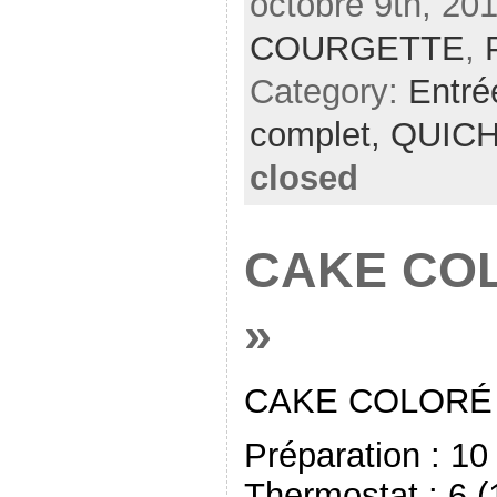
octobre 9th, 201
COURGETTE
,
Category:
Entré
complet,
QUIC
closed
CAKE COL
»
CAKE COLORÉ 
Préparation : 1
Thermostat : 6 