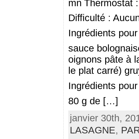
mn Thermostat : 
Difficulté : Auc
Ingrédients pour
sauce bolognais
oignons pâte à l
le plat carré) g
Ingrédients pour
80 g de […]
janvier 30th, 20
LASAGNE
,
PA