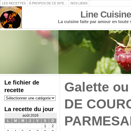
LES RECETTES
À PROPOS DE CE SITE…
NOS LIENS
Line Cuisine
La cuisine faite par amour en toute
Le fichier de
Galette o
recette
Le
DE COUR
fichier
de
La recette du jour
recette
août 2026
PARMESAN
L
M
M
J
V
S
D
1
2