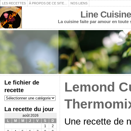
LES RECETTES
À PROPOS DE CE SITE…
NOS LIENS
Line Cuisine
La cuisine faite par amour en toute
Le fichier de
Lemond C
recette
Le
Thermomi
fichier
de
La recette du jour
recette
août 2026
Une recette de no
L
M
M
J
V
S
D
1
2