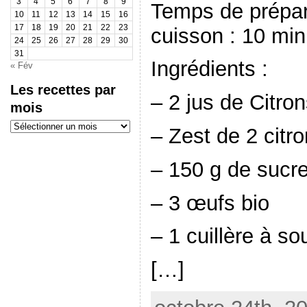
3
4
5
6
7
8
9
Temps de prépar
10
11
12
13
14
15
16
17
18
19
20
21
22
23
cuisson : 10 min
24
25
26
27
28
29
30
31
Ingrédients :
« Fév
Les recettes par
– 2 jus de Citron
mois
Les
– Zest de 2 citro
recettes
par
mois
– 150 g de sucr
– 3 œufs bio
– 1 cuillère à s
[…]