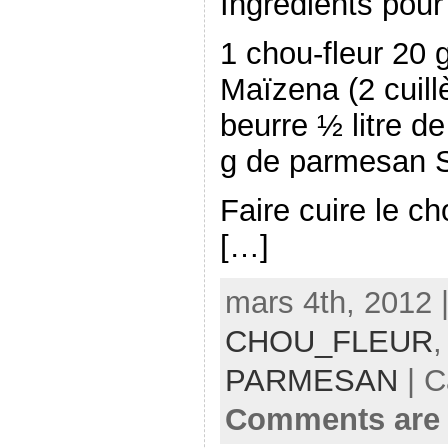
Ingrédients pour
1 chou-fleur 20 
Maïzena (2 cuill
beurre ½ litre d
g de parmesan S
Faire cuire le ch
[…]
mars 4th, 2012 
CHOU_FLEUR
PARMESAN
| C
Comments are 