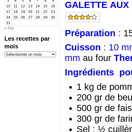
3
4
5
6
7
8
9
GALETTE AUX
10
11
12
13
14
15
16
17
18
19
20
21
22
23
24
25
26
27
28
29
30
31
« Fév
Préparation
:
15
Les recettes par
Cuisson
:
10 m
mois
Les
mm
au four
The
recettes
par
mois
Ingrédients po
1 kg de pomm
200 gr de beu
500 gr de fais
300 gr de far
Sel : ½ cuill