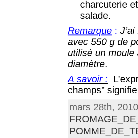
charcuterie e
salade.
Remarque
:
J’ai
avec 550 g de po
utilisé un moule
diamètre
.
A savoir :
L’expr
champs” signifie
mars 28th, 2010
FROMAGE_DE
POMME_DE_T