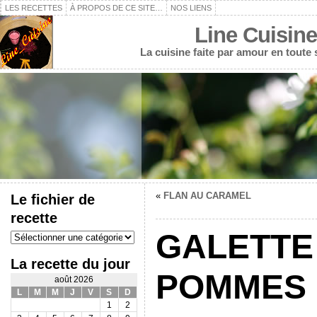
LES RECETTES
À PROPOS DE CE SITE…
NOS LIENS
Line Cuisine
La cuisine faite par amour en toute
«
FLAN AU CARAMEL
Le fichier de
recette
Le
GALETTE
fichier
de
La recette du jour
recette
POMMES 
août 2026
L
M
M
J
V
S
D
1
2