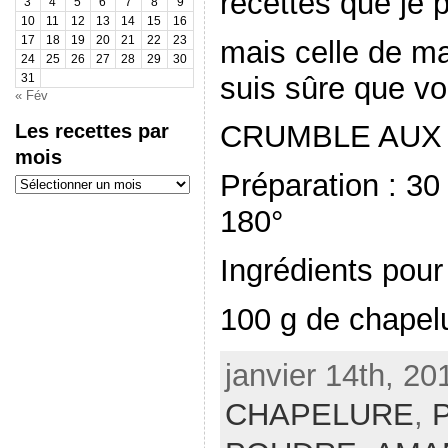
recettes que je 
3
4
5
6
7
8
9
10
11
12
13
14
15
16
17
18
19
20
21
22
23
mais celle de ma
24
25
26
27
28
29
30
suis sûre que v
31
« Fév
Les recettes par
CRUMBLE AUX
mois
Préparation : 3
Les
recettes
par
180°
mois
Ingrédients pour
100 g de chapel
janvier 14th, 20
CHAPELURE
,