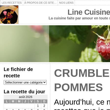
LES RECETTES
À PROPOS DE CE SITE…
NOS LIENS
Line Cuisine
La cuisine faite par amour en toute
Le fichier de
CRUMBLE
recette
Le
POMMES
fichier
de
La recette du jour
recette
août 2026
Aujourd’hui, ce 
L
M
M
J
V
S
D
1
2