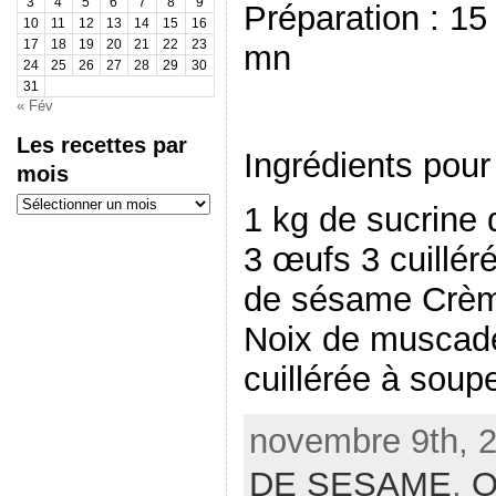
3
4
5
6
7
8
9
Préparation : 15
10
11
12
13
14
15
16
17
18
19
20
21
22
23
mn
24
25
26
27
28
29
30
31
« Fév
Les recettes par
Ingrédients pour
mois
Les
1 kg de sucrine 
recettes
par
mois
3 œufs 3 cuillér
de sésame Crème
Noix de muscade
cuillérée à sou
novembre 9th, 2
DE SESAME
,
O