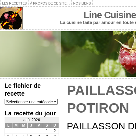
LES RECETTES
À PROPOS DE CE SITE…
NOS LIENS
Line Cuisine
La cuisine faite par amour en toute
Le fichier de
PAILLASS
recette
Le
POTIRON
fichier
de
La recette du jour
recette
août 2026
PAILLASSON D
L
M
M
J
V
S
D
1
2