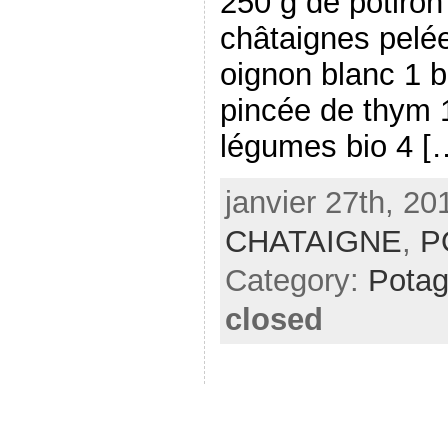
250 g de potiron
châtaignes pelé
oignon blanc 1 b
pincée de thym 
légumes bio 4 [
janvier 27th, 20
CHATAIGNE
,
P
Category:
Pota
closed