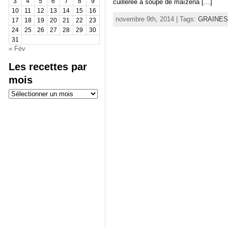
cuillérée à soupe de maïzena […]
3
4
5
6
7
8
9
10
11
12
13
14
15
16
novembre 9th, 2014 | Tags:
GRAINES
17
18
19
20
21
22
23
24
25
26
27
28
29
30
31
« Fév
Les recettes par
mois
Les
recettes
par
mois