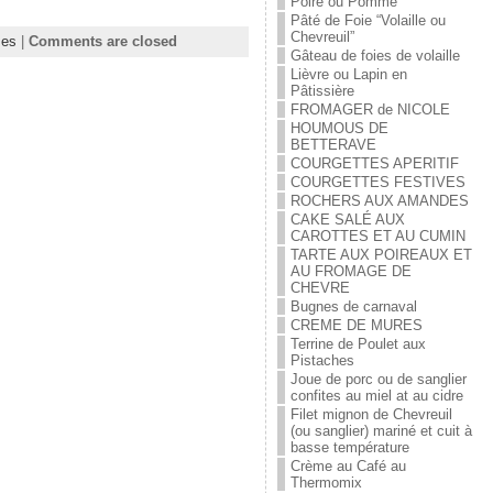
Poire ou Pomme
Pâté de Foie “Volaille ou
Chevreuil”
es
|
Comments are closed
Gâteau de foies de volaille
Lièvre ou Lapin en
Pâtissière
FROMAGER de NICOLE
HOUMOUS DE
BETTERAVE
COURGETTES APERITIF
COURGETTES FESTIVES
ROCHERS AUX AMANDES
CAKE SALÉ AUX
CAROTTES ET AU CUMIN
TARTE AUX POIREAUX ET
AU FROMAGE DE
CHEVRE
Bugnes de carnaval
CREME DE MURES
Terrine de Poulet aux
Pistaches
Joue de porc ou de sanglier
confites au miel at au cidre
Filet mignon de Chevreuil
(ou sanglier) mariné et cuit à
basse température
Crème au Café au
Thermomix