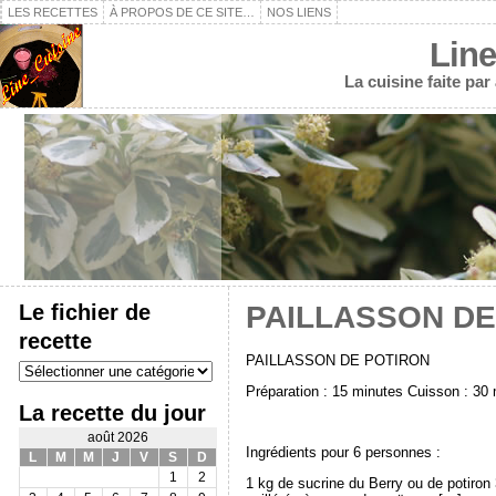
LES RECETTES
À PROPOS DE CE SITE…
NOS LIENS
Line
La cuisine faite pa
Le fichier de
PAILLASSON DE
recette
PAILLASSON DE POTIRON
Le
fichier
Préparation : 15 minutes Cuisson : 30
de
La recette du jour
recette
août 2026
Ingrédients pour 6 personnes :
L
M
M
J
V
S
D
1
2
1 kg de sucrine du Berry ou de potiron