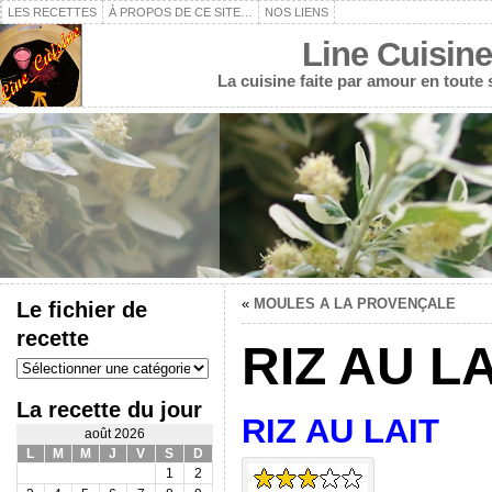
LES RECETTES
À PROPOS DE CE SITE…
NOS LIENS
Line Cuisine
La cuisine faite par amour en toute
«
MOULES A LA PROVENÇALE
Le fichier de
recette
RIZ AU LA
Le
fichier
de
La recette du jour
recette
RIZ AU LAIT
août 2026
L
M
M
J
V
S
D
1
2