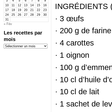
3
4
5
6
7
8
9
INGRÉDIENTS 
10
11
12
13
14
15
16
17
18
19
20
21
22
23
24
25
26
27
28
29
30
· 3 œufs
31
« Fév
· 200 g de farine
Les recettes par
mois
· 4 carottes
Les
recettes
par
· 1 oignon
mois
· 100 g d’emmen
· 10 cl d’huile d’
· 10 cl de lait
· 1 sachet de le