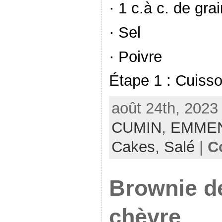
· 1 c.à c. de gr
· Sel
· Poivre
Étape 1 : Cuiss
août 24th, 2023
CUMIN
,
EMME
Cakes,
Salé
|
C
Brownie de
chèvre