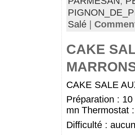
PARMESAN
,
P
PIGNON_DE_P
Salé
|
Comment
CAKE SAL
MARRON
CAKE SALE A
Préparation : 10
mn Thermostat :
Difficulté : aucu