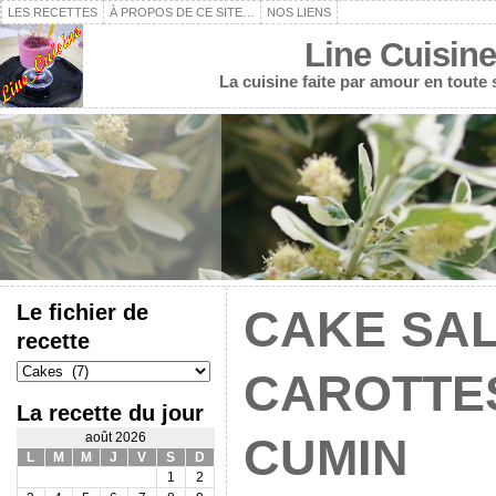
LES RECETTES
À PROPOS DE CE SITE…
NOS LIENS
Line Cuisine
La cuisine faite par amour en toute
Le fichier de
CAKE SAL
recette
Le
CAROTTES
fichier
de
La recette du jour
recette
août 2026
CUMIN
L
M
M
J
V
S
D
1
2