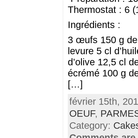
Thermostat : 6 
Ingrédients :
3 œufs 150 g de 
levure 5 cl d’huil
d’olive 12,5 cl d
écrémé 100 g de
[…]
février 15th, 20
OEUF
,
PARME
Category:
Cake
Comments are 